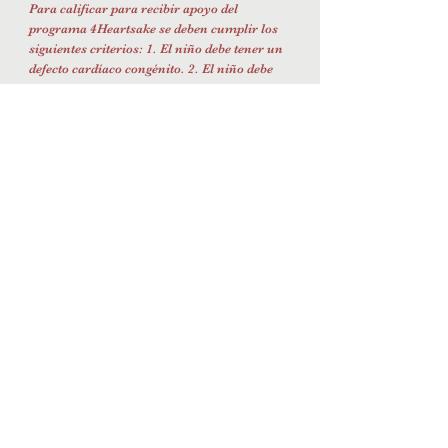
Para calificar para recibir apoyo del
programa 4Heartsake se deben cumplir los
siguientes criterios: 1. El niño debe tener un
defecto cardíaco congénito. 2. El niño debe
haber asistido a un campamento de Camp
Taylor en los últimos tres años. 3. Se debe
enviar una solicitud a la dirección de correo
electrónico que aparece a continuación.
solicitud de asistencia camp@kidsheartcamp.org