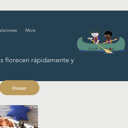
alaciones
More
s florecen rápidamente y las
Donar